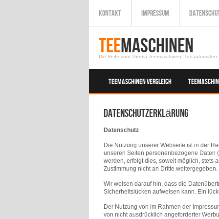
KONTAKT
IMPRESSUM
DATENSCHU
Tee
Maschinen
Die Seite zum Thema Teemaschinen, Teeautomaten 
TEEMASCHINEN VERGLEICH
TEEMASCHIN
Datenschutzerklärung
Datenschutz
Die Nutzung unserer Webseite ist in der 
unseren Seiten personenbezogene Daten (b
werden, erfolgt dies, soweit möglich, stets 
Zustimmung nicht an Dritte weitergegeben.
Wir weisen darauf hin, dass die Datenübert
Sicherheitslücken aufweisen kann. Ein lücke
Der Nutzung von im Rahmen der Impressumsp
von nicht ausdrücklich angeforderter Werbu