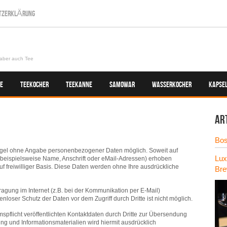
TZERKLÄRUNG
aber auch Tee
E
TEEKOCHER
TEEKANNE
SAMOWAR
WASSERKOCHER
KAPSE
Ar
Bos
Regel ohne Angabe personenbezogener Daten möglich. Soweit auf
Lux
eispielsweise Name, Anschrift oder eMail-Adressen) erhoben
auf freiwilliger Basis. Diese Daten werden ohne Ihre ausdrückliche
Bre
ragung im Internet (z.B. bei der Kommunikation per E-Mail)
nloser Schutz der Daten vor dem Zugriff durch Dritte ist nicht möglich.
flicht veröffentlichten Kontaktdaten durch Dritte zur Übersendung
ng und Informationsmaterialien wird hiermit ausdrücklich