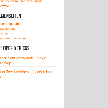
serkocher mit Temperaturwahl
oware
emenseiten
sertemperatur
zubereitung
sorten
automat mit Kapseln
: Tipps & Tricks
satz nicht wegwerfen – einige
schläge
ner Tee: Mehrfach aufgießen lohnt
h