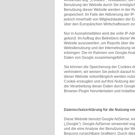
verwendet sog. „Cookies“, Textdateien, di
Benutzung der Website durch Sie ermöglich
Benutzung dieser Website werden in der R
gespeichert. Im Falle der Aktivierung der 
jedoch innerhalb von Mitgliedstaaten der
über den Europäischen Wirtschaftsraum zuv
Nur in Ausnahmefällen wird die volle IP-A
gekürzt. Im Auftrag des Betreibers dieser 
Website auszuwerten, um Reports über die 
Websitenutzung und der Internetnutzung v
erbringen. Die im Rahmen von Google Analy
Daten von Google zusammengeführt.
Sie können die Speicherung der Cookies du
verhindern; wir weisen Sie jedoch darauf h
dieser Website vollumfänglich werden nutz
Cookie erzeugten und auf Ihre Nutzung der
die Verarbeitung dieser Daten durch Googl
Browser-Plugin herunterladen und installie
Datenschutzerklärung für die Nutzung v
Diese Website benutzt Google AdSense, ei
(„Google“). Google AdSense verwendet sog.
und die eine Analyse der Benutzung der W
Beacons (unsichtbare Grafiken). Durch di