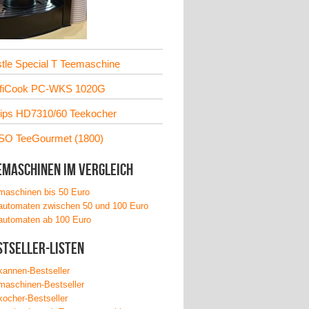
tle Special T Teemaschine
ofiCook PC-WKS 1020G
lips HD7310/60 Teekocher
O TeeGourmet (1800)
emaschinen im Vergleich
maschinen bis 50 Euro
automaten zwischen 50 und 100 Euro
automaten ab 100 Euro
stseller-Listen
kannen-Bestseller
maschinen-Bestseller
kocher-Bestseller