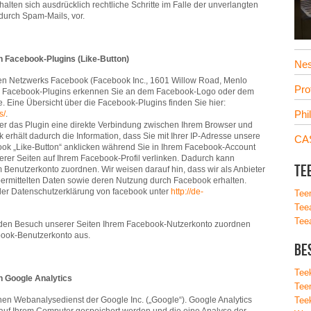
alten sich ausdrücklich rechtliche Schritte im Falle der unverlangten
urch Spam-Mails, vor.
n Facebook-Plugins (Like-Button)
Nes
len Netzwerks Facebook (Facebook Inc., 1601 Willow Road, Menlo
Pr
 Die Facebook-Plugins erkennen Sie an dem Facebook-Logo oder dem
ite. Eine Übersicht über die Facebook-Plugins finden Sie hier:
Phi
s/
.
er das Plugin eine direkte Verbindung zwischen Ihrem Browser und
erhält dadurch die Information, dass Sie mit Ihrer IP-Adresse unsere
CAS
ok „Like-Button“ anklicken während Sie in Ihrem Facebook-Account
serer Seiten auf Ihrem Facebook-Profil verlinken. Dadurch kann
Te
Benutzerkonto zuordnen. Wir weisen darauf hin, dass wir als Anbieter
übermittelten Daten sowie deren Nutzung durch Facebook erhalten.
 der Datenschutzerklärung von facebook unter
http://de-
Tee
Tee
Tee
den Besuch unserer Seiten Ihrem Facebook-Nutzerkonto zuordnen
ebook-Benutzerkonto aus.
Be
Tee
n Google Analytics
Tee
nen Webanalysedienst der Google Inc. („Google“). Google Analytics
Tee