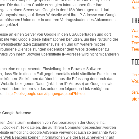
e auf Ihrem Computer gespeichert werden und die eine Analyse der
Was
en. Die durch den Cookie erzeugten Informationen über Ihre
Sam
egel an einen Server von Google in den USA übertragen und dort
IP-Anonymisierung auf dieser Webseite wird Ihre IP-Adresse von Google
Th
 Europäischen Union oder in anderen Vertragsstaaten des Abkommens
or gekürzt.
Was
dresse an einen Server von Google in den USA übertragen und dort
Tee
Website wird Google diese Informationen benutzen, um Ihre Nutzung der
Tee
Websiteaktivitäten zusammenzustellen und um weitere mit der
Tee
erbundene Dienstleistungen gegenüber dem Websitebetreiber zu
tics von Ihrem Browser übermittelte IP-Adresse wird nicht mit anderen
Tee
rch eine entsprechende Einstellung Ihrer Browser-Software
in, dass Sie in diesem Fall gegebenenfalls nicht sämtliche Funktionen
Tee
en können. Sie können darüber hinaus die Erfassung der durch das
Vor
 Website bezogenen Daten (inkl. Ihrer IP-Adresse) an Google sowie
e verhindern, indem sie das unter dem folgenden Link verfügbare
Grü
ren:
http://tools.google.com/dlpage/gaoptout?hl=de
.
sic
on Google Adsense
nen Dienst zum Einbinden von Werbeanzeigen der Google Inc.
 „Cookies“, Textdateien, die auf Ihrem Computer gespeichert werden
ebsite ermöglicht. Google AdSense verwendet auch so genannte Web
ese Web Beacons können Informationen wie der Besucherverkehr auf