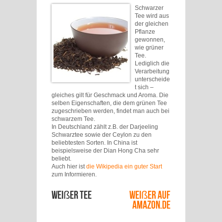
Schwarzer
Tee wird aus
der gleichen
Pflanze
gewonnen,
wie grüner
Tee.
Lediglich die
Verarbeitung
unterscheide
t sich –
gleiches gilt für Geschmack und Aroma. Die
selben Eigenschaften, die dem grünen Tee
zugeschrieben werden, findet man auch bei
schwarzem Tee.
In Deutschland zählt z.B. der Darjeeling
Schwarztee sowie der Ceylon zu den
beliebtesten Sorten. In China ist
beispielsweise der Dian Hong Cha sehr
beliebt.
Auch hier ist
die Wikipedia ein guter Start
zum Informieren.
Weißer Tee
Weißer auf
Amazon.de