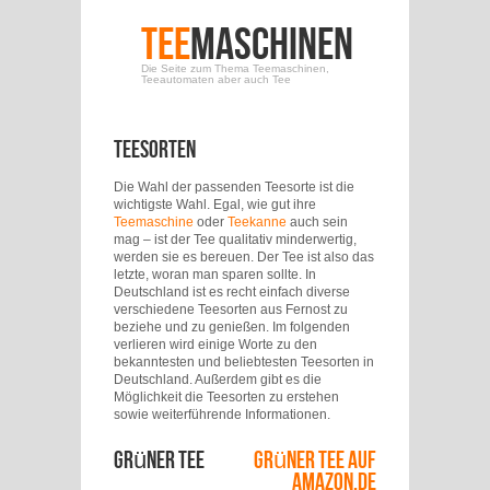
Tee
Maschinen
Die Seite zum Thema Teemaschinen,
Teeautomaten aber auch Tee
Teesorten
Die Wahl der passenden Teesorte ist die
wichtigste Wahl. Egal, wie gut ihre
Teemaschine
oder
Teekanne
auch sein
mag – ist der Tee qualitativ minderwertig,
werden sie es bereuen. Der Tee ist also das
letzte, woran man sparen sollte. In
Deutschland ist es recht einfach diverse
verschiedene Teesorten aus Fernost zu
beziehe und zu genießen. Im folgenden
verlieren wird einige Worte zu den
bekanntesten und beliebtesten Teesorten in
Deutschland. Außerdem gibt es die
Möglichkeit die Teesorten zu erstehen
sowie weiterführende Informationen.
Grüner Tee
Grüner Tee auf
Amazon.de