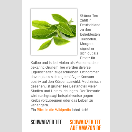
Grüner Tee
zählt in
Deutschland
zu den
beliebtesten
Teesorten.
Morgens
eignet er
sich gut als
Ersatz für
Kaffee und ist bei vielen als Muntermacher
bekannt. Grünem Tee werden diverse
Eigenschaften zugeschrieben. Oft hört man
davon, dass sich regelmäßiger Konsum
positiv auf den Körper auswirkt. Medizinisch
gesehen, ist grüner Tee Bestandteil vieler
Studien und Untersuchungen. Der Teesorte
wird nachgesagt beispielsweise gegen
Krebs vorzubeugen oder das Leben zu
verlängern.
Ein
Blick in die Wikipedia
lohnt sich!
Schwarzer Tee
Schwarzer Tee
auf Amazon.de